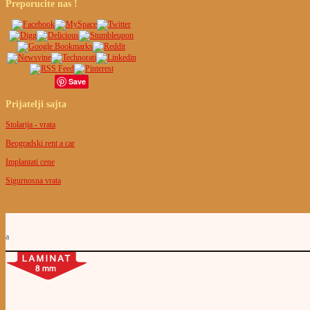
Preporucite
nas !
Save
Prijatelji
sajta
Stolarija - vrata
Beogradski rent a car
Implantati cene
Sigurnosna vrata
a