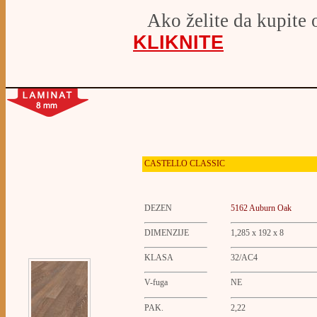
Ako želite da kupite 
KLIKNITE
CASTELLO
CLASSIC
DEZEN
5162 Auburn Oak
DIMENZIJE
1,285 x 192 x 8
KLASA
32/AC4
V-fuga
NE
PAK.
2,22