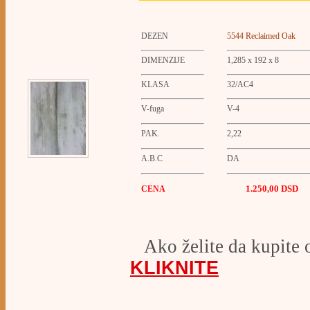
DEZEN
5544 Reclaimed Oak
DIMENZIJE
1,285 x 192 x 8
KLASA
32/AC4
V-fuga
V-4
PAK.
2,22
A.B.C
DA
1.250,00
D
SD
CENA
Ako želite da kupite 
KLIKNITE