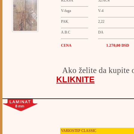
KLASA
32/AC4
V-fuga
V-4
PAK.
2,22
A.B.C
DA
1.270,00
D
SD
CENA
Ako želite da kupite 
KLIKNITE
VARIOSTEP CLASSIC