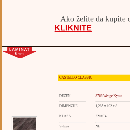
Ako želite da kupite 
KLIKNITE
CASTELLO
CLASSIC
DEZEN
8766 Wenge Kyoto
DIMENZIJE
1,285 x 192 x 8
KLASA
32/AC4
V-fuga
NE