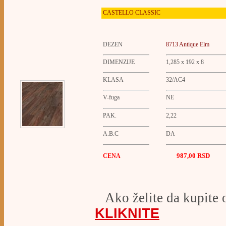
CASTELLO
CLASSIC
DEZEN
8713 Antique Elm
DIMENZIJE
1,285 x 192 x 8
KLASA
32/AC4
V-fuga
NE
PAK.
2,22
A.B.C
DA
987,00 RSD
CENA
Ako želite da kupite 
KLIKNITE