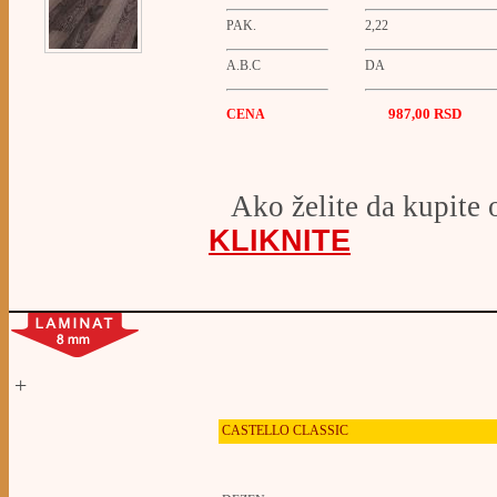
PAK.
2,22
A.B.C
DA
987,00 RSD
CENA
Ako želite da kupite 
KLIKNITE
+
CASTELLO
CLASSIC