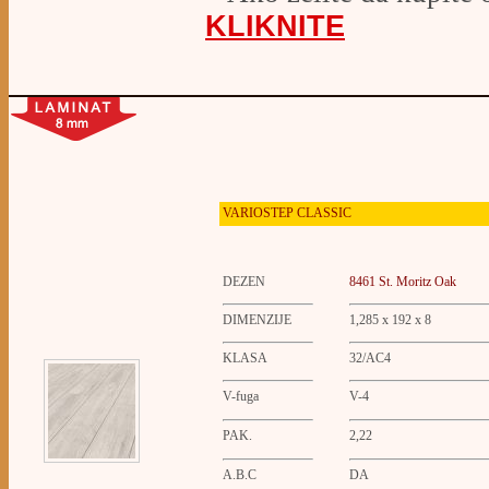
KLIKNITE
VARIOSTEP CLASSIC
DEZEN
8461 St. Moritz Oak
DIMENZIJE
1,285 x 192 x 8
KLASA
32/AC4
V-fuga
V-4
PAK.
2,22
A.B.C
DA