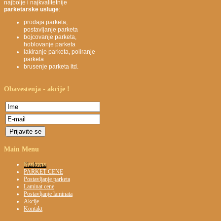
najbolje i najkvalitetnije
parketarske usluge
:
prodaja parketa,
postavljanje parketa
bojcovanje parketa,
hoblovanje parketa
lakiranje parketa, poliranje
parketa
brusenje parketa itd.
Obavestenja
- akcije !
Main
Menu
Naslovna
PARKET CENE
Postavljanje parketa
Laminat cene
Postavljanje laminata
Akcije
Kontakt