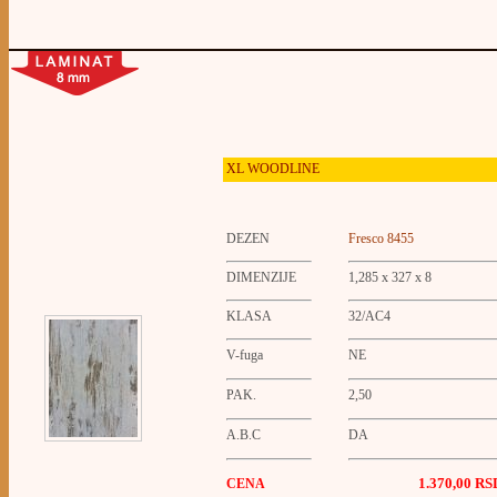
XL WOODLINE
DEZEN
Fresco 8455
DIMENZIJE
1,285 x 327 x 8
KLASA
32/AC4
V-fuga
NE
PAK.
2,50
A.B.C
DA
1.370,00
RS
CENA