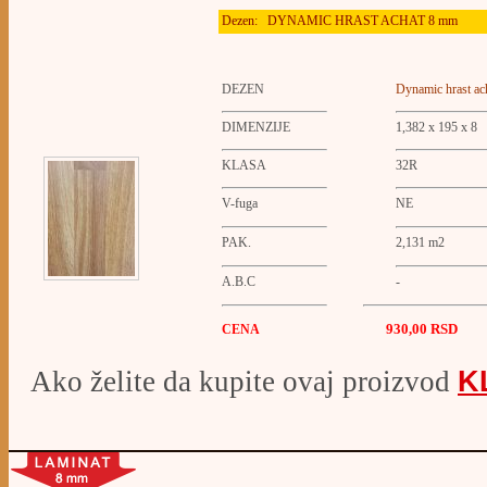
Dezen:
DYNAMIC HRAST ACHAT 8 mm
DEZEN
Dynamic hrast ac
DIMENZIJE
1,382 x 195 x 8
KLASA
32R
V-fuga
NE
PAK.
2,131 m2
A.B.C
-
930,00 RSD
CENA
Ako želite da kupite ovaj proizvod
K