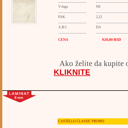
V-fuga
NE
PAK.
2,22
A.B.C
DA
920,00 RSD
CENA
Ako želite da kupite 
KLIKNITE
CASTELLO
CLASSIC PROMO