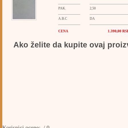
PAK.
2,50
A.B.C
DA
1.390,00
RS
CENA
Ako želite da kupite ovaj proi
Korisnici ocene:
/ 0