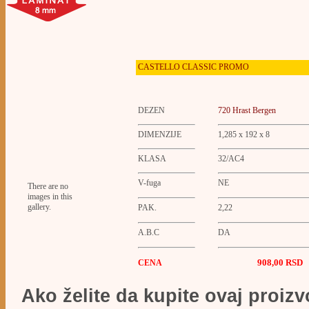
CASTELLO CLASSIC PROMO
DEZEN
720
Hrast Bergen
DIMENZIJE
1,285 x 192 x 8
KLASA
32/AC4
V-fuga
NE
There are no
images in this
gallery.
PAK.
2,22
A.B.C
DA
908,00 RSD
CENA
Ako želite da kupite ovaj proiz