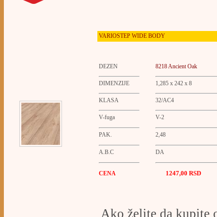
VARIOSTEP WIDE BODY
DEZEN
8218 Ancient Oak
DIMENZIJE
1,285 x 242 x 8
KLASA
32/AC4
V-fuga
V-2
PAK.
2,48
A.B.C
DA
1247,00 RSD
CENA
Ako želite da kupite 