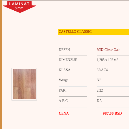
CASTELLO
CLASSIC
DEZEN
6952
Clasic Oak
DIMENZIJE
1,285 x 192 x 8
KLASA
32/AC4
V-fuga
NE
PAK.
2,22
A.B.C
DA
987,00
RSD
CENA