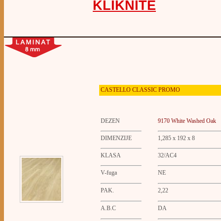
KLIKNITE
CASTELLO
CLASSIC PROMO
DEZEN
9170 White Washed Oak
DIMENZIJE
1,285 x 192 x 8
KLASA
32/AC4
V-fuga
NE
PAK.
2,22
A.B.C
DA