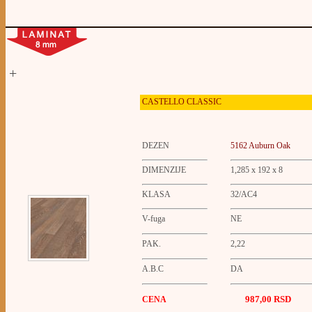
+
CASTELLO
CLASSIC
DEZEN
5162 Auburn Oak
DIMENZIJE
1,285 x 192 x 8
KLASA
32/AC4
V-fuga
NE
PAK.
2,22
A.B.C
DA
987,00 RSD
CENA