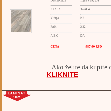
DIMENZIJE
1,285 x 192 x 8
KLASA
32/AC4
V-fuga
NE
PAK.
2,22
A.B.C
DA
987,00 RSD
CENA
Ako želite da kupite 
KLIKNITE