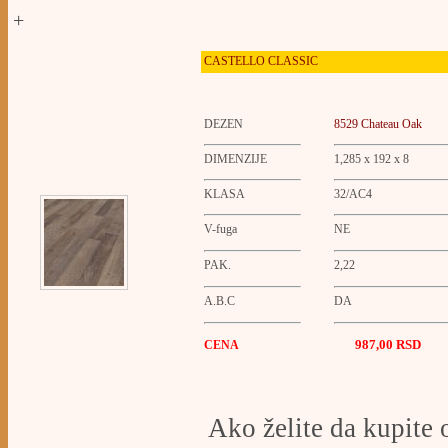
+
CASTELLO
CLASSIC
DEZEN
8529 Chateau Oak
DIMENZIJE
1,285 x 192 x 8
KLASA
32/AC4
V-fuga
NE
PAK.
2,22
A.B.C
DA
987,00 RSD
CENA
Ako želite da kupite 