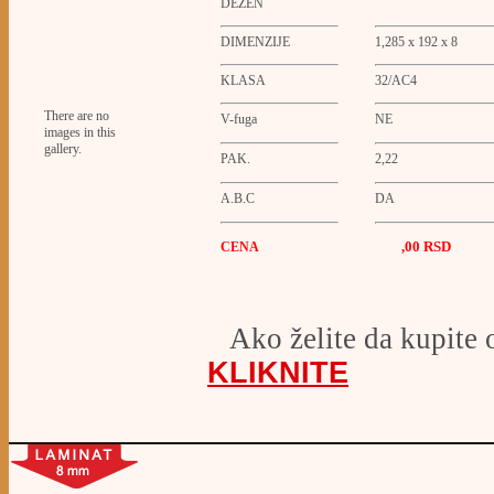
DEZEN
DIMENZIJE
1,285 x 192 x 8
KLASA
32/AC4
There are no
V-fuga
NE
images in this
gallery.
PAK.
2,22
A.B.C
DA
,00 RSD
CENA
Ako želite da kupite 
KLIKNITE