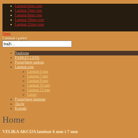
Laminat 6mm cene
Laminat 7mm cene
Laminat 8mm cene
Laminat 10mm cene
Laminat 12mm cene
Open
Laminati i parket
Naslovna
PARKET CENE
Postavljanje parketa
Laminat cene
Laminat 6 mm
Laminat 7 mm
Laminat 8 mm
Laminat 10 mm
Laminat 12 mm
Lajsne
Postavljanje laminata
Akcije
Kontakt
Home
VELIKA
AKCIJA laminat 6 mm i 7 mm