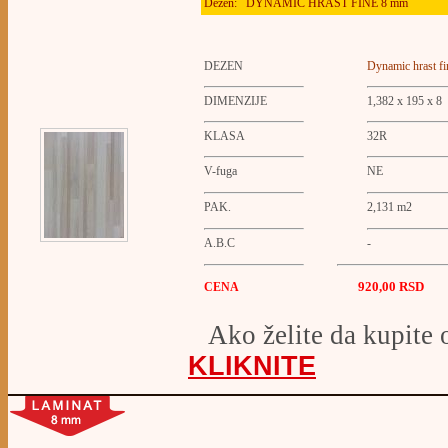
Dezen:
DYNAMIC HRAST FINE 8 mm
DEZEN
Dynamic hrast fi
DIMENZIJE
1,382 x 195 x 8
KLASA
32R
V-fuga
NE
PAK.
2,131 m2
A.B.C
-
920,00 RSD
CENA
Ako želite da kupite 
KLIKNITE